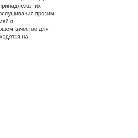
 принадлежат их
рослушивания просим
ией о
рошем качестве для
ходятся на