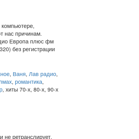
 компьютере,
т нас причинам.
адио Европа плюс фм
320) без регистрации
ное
,
Ваня
,
Лав радио
,
олмах
,
романтика
,
р
, хиты 70-х, 80-х, 90-х
и не ретранслирует.