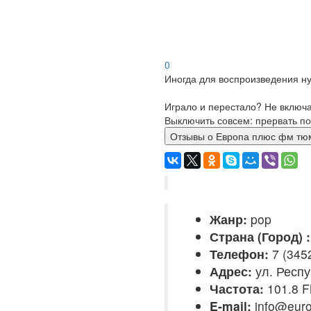
0
Иногда для воспроизведения ну
Играло и перестало? Не включ
Выключить совсем: прервать по
Отзывы о Европа плюс фм
Жанр:
pop
Страна (Город) :
Телефон:
7 (3452
Адрес:
ул. Респу
Частота:
101.8 
E-mail:
info@euro