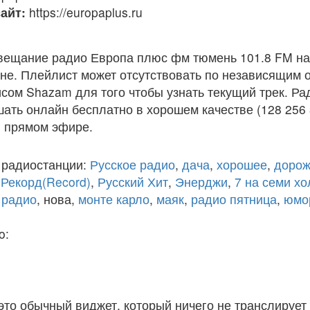
айт:
https://europaplus.ru
вещание радио Европа плюс фм тюмень 101.8 FM на
е. Плейлист может отсутствовать по независящим о
сом Shazam для того чтобы узнать текущий трек. Р
ать онлайн бесплатно в хорошем качестве (128 256 
 в прямом эфире.
 радиостанции:
Русское радио
,
дача
,
хорошее
,
дорож
,
Рекорд(Record)
,
Русский Хит
,
Энерджи
,
7 на семи х
 радио
, нова,
монте карло
,
маяк
,
радио пятница
,
юмо
o:
 это обычный виджет, который ничего не транслирует 