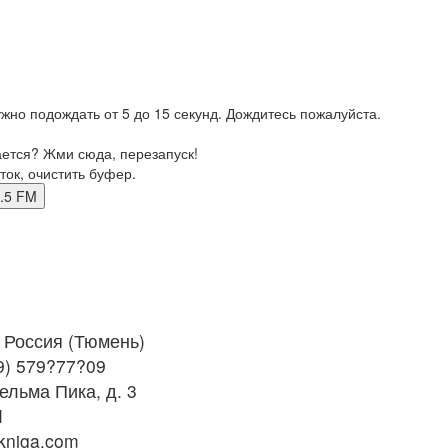
жно подождать от 5 до 15 секунд. Дождитесь пожалуйста.
ается? Жми сюда, перезапуск!
ток, очистить буфер.
87.5 FM
Россия (Тюмень)
9) 579?77?09
ельма Пика, д. 3
M
kniga.com