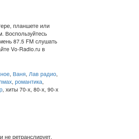
ере, планшете или
м. Воспользуйтесь
юмень 87.5 FM слушать
йте Vo-Radio.ru в
ное
,
Ваня
,
Лав радио
,
олмах
,
романтика
,
р
, хиты 70-х, 80-х, 90-х
и не ретранслирует.