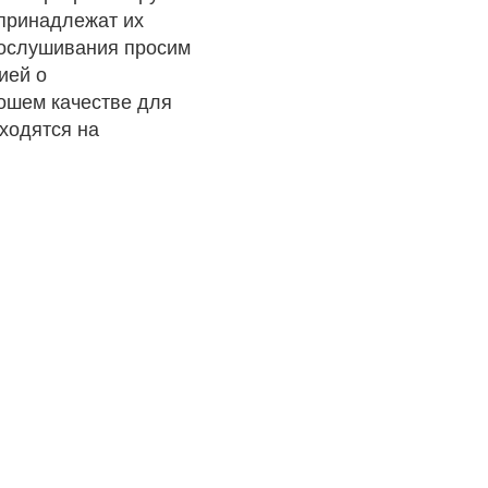
 принадлежат их
рослушивания просим
ией о
рошем качестве для
ходятся на