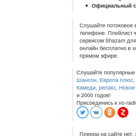
Официальный с
Слушайте потоковое 
телефоне. Плейлист м
сервисом Shazam для 
онлайн бесплатно в хо
прямом эфире.
Слушайте популярные
Шансон
,
Европа плюс
Камеди
,
релакс
,
Новое
и 2000 годов!
Присоединись к vo-radi
Плеера на сайте нет,