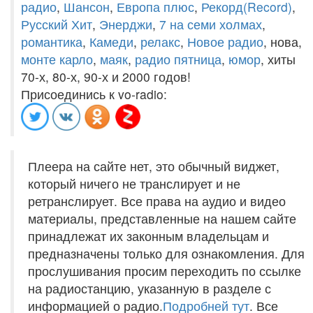
радио
,
Шансон
,
Европа плюс
,
Рекорд(Record)
,
Русский Хит
,
Энерджи
,
7 на семи холмах
,
романтика
,
Камеди
,
релакс
,
Новое радио
, нова,
монте карло
,
маяк
,
радио пятница
,
юмор
, хиты
70-х, 80-х, 90-х и 2000 годов!
Присоединись к vo-radio:
Плеера на сайте нет, это обычный виджет,
который ничего не транслирует и не
ретранслирует. Все права на аудио и видео
материалы, представленные на нашем сайте
принадлежат их законным владельцам и
предназначены только для ознакомления. Для
прослушивания просим переходить по ссылке
на радиостанцию, указанную в разделе с
информацией о радио.
Подробней тут
. Все