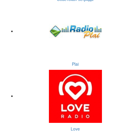
Plai
Love