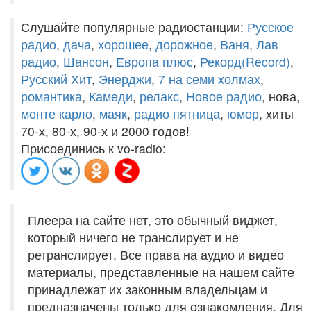
Слушайте популярные радиостанции:
Русское
радио
,
дача
,
хорошее
,
дорожное
,
Ваня
,
Лав
радио
,
Шансон
,
Европа плюс
,
Рекорд(Record)
,
Русский Хит
,
Энерджи
,
7 на семи холмах
,
романтика
,
Камеди
,
релакс
,
Новое радио
, нова,
монте карло
,
маяк
,
радио пятница
,
юмор
, хиты
70-х, 80-х, 90-х и 2000 годов!
Присоединись к vo-radio:
Плеера на сайте нет, это обычный виджет,
который ничего не транслирует и не
ретранслирует. Все права на аудио и видео
материалы, представленные на нашем сайте
принадлежат их законным владельцам и
предназначены только для ознакомления. Для