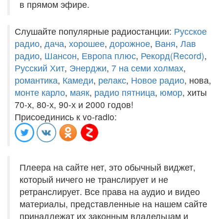
в прямом эфире.
Слушайте популярные радиостанции:
Русское
радио
,
дача
,
хорошее
,
дорожное
,
Ваня
,
Лав
радио
,
Шансон
,
Европа плюс
,
Рекорд(Record)
,
Русский Хит
,
Энерджи
,
7 на семи холмах
,
романтика
,
Камеди
,
релакс
,
Новое радио
, нова,
монте карло
,
маяк
,
радио пятница
,
юмор
, хиты
70-х, 80-х, 90-х и 2000 годов!
Присоединись к vo-radio:
Плеера на сайте нет, это обычный виджет,
который ничего не транслирует и не
ретранслирует. Все права на аудио и видео
материалы, представленные на нашем сайте
принадлежат их законным владельцам и