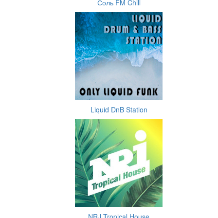
Соль FM Chill
Liquid DnB Station
NRJ Tropical House