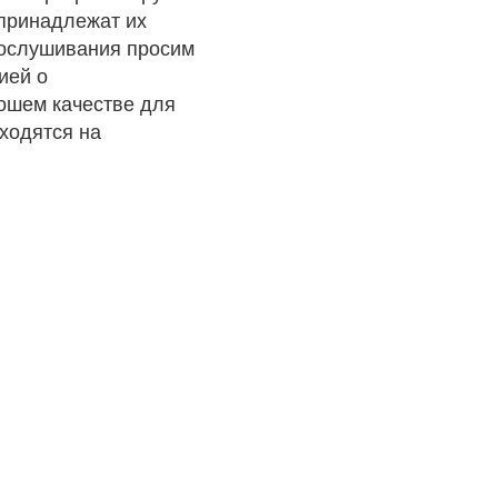
 принадлежат их
рослушивания просим
ией о
рошем качестве для
ходятся на