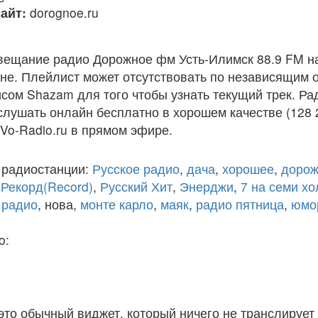
айт:
dorognoe.ru
вещание радио Дорожное фм Усть-Илимск 88.9 FM н
е. Плейлист может отсутствовать по независящим о
сом Shazam для того чтобы узнать текущий трек. Р
слушать онлайн бесплатно в хорошем качестве (128 
 Vo-Radio.ru в прямом эфире.
 радиостанции:
Русское радио
,
дача
,
хорошее
,
дорож
,
Рекорд(Record)
,
Русский Хит
,
Энерджи
,
7 на семи х
 радио
, нова,
монте карло
,
маяк
,
радио пятница
,
юмо
o:
 это обычный виджет, который ничего не транслирует 