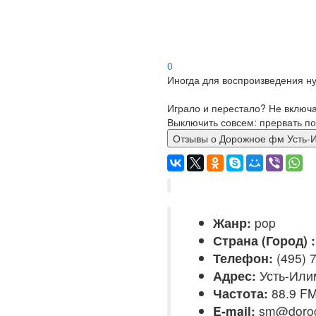
0
Иногда для воспроизведения ну
Играло и перестало? Не включ
Выключить совсем: прервать по
Отзывы о Дорожное фм Ус
Жанр:
pop
Страна (Город) :
Телефон:
(495) 7
Адрес:
Усть-Илим
Частота:
88.9 F
E-mail:
sm@dorog