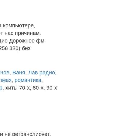
а компьютере,
т нас причинам.
адио Дорожное фм
256 320) без
ное
,
Ваня
,
Лав радио
,
олмах
,
романтика
,
р
, хиты 70-х, 80-х, 90-х
и не ретранслирует.