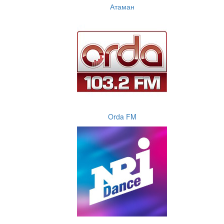
Атаман
Orda FM