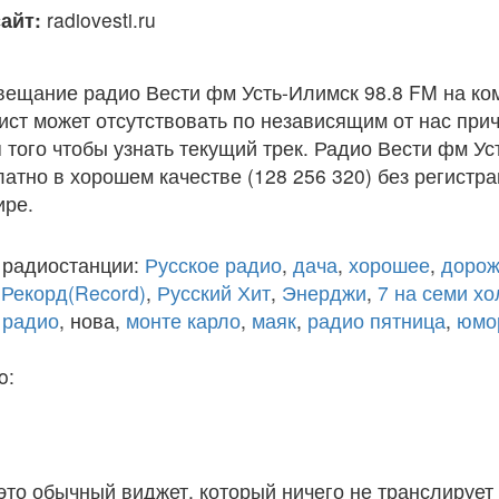
айт:
radiovesti.ru
вещание радио Вести фм Усть-Илимск 98.8 FM на ко
ст может отсутствовать по независящим от нас при
того чтобы узнать текущий трек. Радио Вести фм Ус
атно в хорошем качестве (128 256 320) без регистра
ире.
 радиостанции:
Русское радио
,
дача
,
хорошее
,
дорож
,
Рекорд(Record)
,
Русский Хит
,
Энерджи
,
7 на семи х
 радио
, нова,
монте карло
,
маяк
,
радио пятница
,
юмо
o:
 это обычный виджет, который ничего не транслирует 