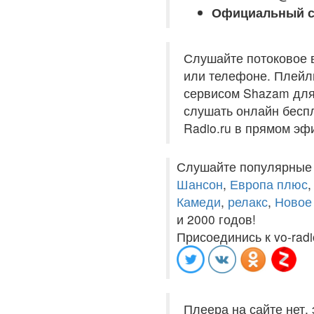
Официальный с
Слушайте потоковое 
или телефоне. Плейли
сервисом Shazam для 
слушать онлайн беспл
Radio.ru в прямом эф
Слушайте популярные
Шансон
,
Европа плюс
Камеди
,
релакс
,
Новое
и 2000 годов!
Присоединись к vo-radi
Плеера на сайте нет,