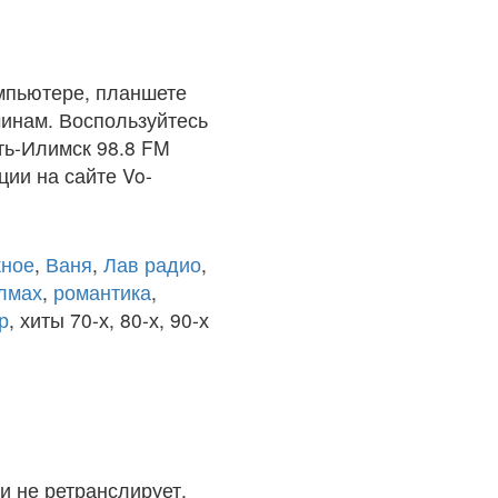
мпьютере, планшете
чинам. Воспользуйтесь
ть-Илимск 98.8 FM
ции на сайте Vo-
ное
,
Ваня
,
Лав радио
,
олмах
,
романтика
,
р
, хиты 70-х, 80-х, 90-х
и не ретранслирует.