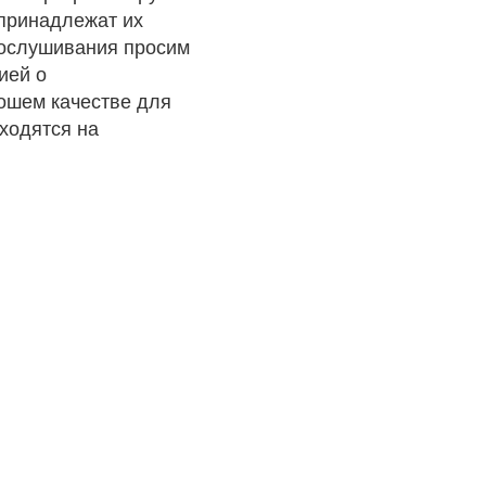
 принадлежат их
рослушивания просим
ией о
рошем качестве для
ходятся на