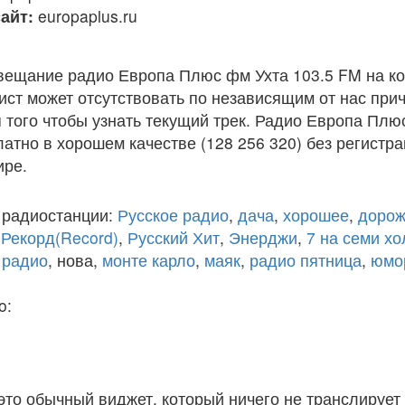
айт:
europaplus.ru
вещание радио Европа Плюс фм Ухта 103.5 FM на к
ст может отсутствовать по независящим от нас при
того чтобы узнать текущий трек. Радио Европа Плю
атно в хорошем качестве (128 256 320) без регистра
ире.
 радиостанции:
Русское радио
,
дача
,
хорошее
,
дорож
,
Рекорд(Record)
,
Русский Хит
,
Энерджи
,
7 на семи х
 радио
, нова,
монте карло
,
маяк
,
радио пятница
,
юмо
o:
 это обычный виджет, который ничего не транслирует 