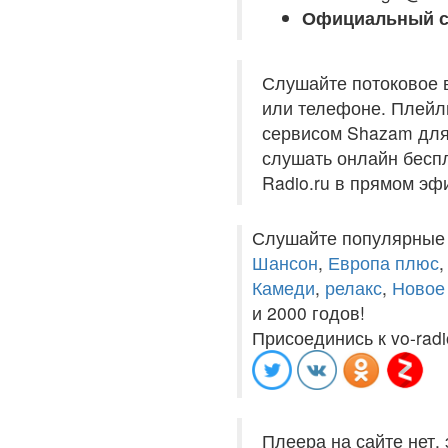
Официальный с
Слушайте потоковое 
или телефоне. Плейли
сервисом Shazam для 
слушать онлайн беспл
Radio.ru в прямом эф
Слушайте популярные
Шансон
,
Европа плюс
Камеди
,
релакс
,
Новое
и 2000 годов!
Присоединись к vo-radi
Плеера на сайте нет,