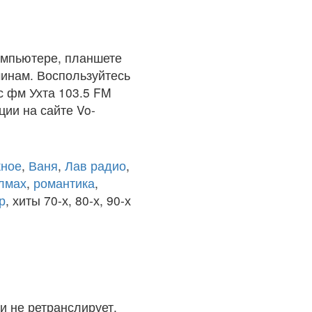
омпьютере, планшете
чинам. Воспользуйтесь
с фм Ухта 103.5 FM
ции на сайте Vo-
ное
,
Ваня
,
Лав радио
,
олмах
,
романтика
,
р
, хиты 70-х, 80-х, 90-х
и не ретранслирует.