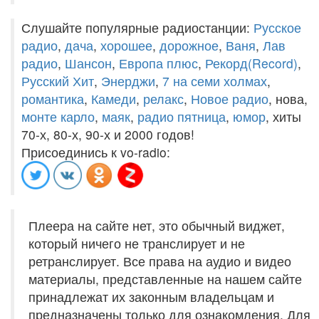
Слушайте популярные радиостанции:
Русское
радио
,
дача
,
хорошее
,
дорожное
,
Ваня
,
Лав
радио
,
Шансон
,
Европа плюс
,
Рекорд(Record)
,
Русский Хит
,
Энерджи
,
7 на семи холмах
,
романтика
,
Камеди
,
релакс
,
Новое радио
, нова,
монте карло
,
маяк
,
радио пятница
,
юмор
, хиты
70-х, 80-х, 90-х и 2000 годов!
Присоединись к vo-radio:
Плеера на сайте нет, это обычный виджет,
который ничего не транслирует и не
ретранслирует. Все права на аудио и видео
материалы, представленные на нашем сайте
принадлежат их законным владельцам и
предназначены только для ознакомления. Для