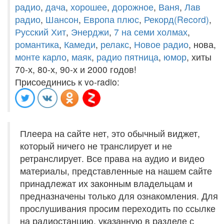
радио
,
дача
,
хорошее
,
дорожное
,
Ваня
,
Лав
радио
,
Шансон
,
Европа плюс
,
Рекорд(Record)
,
Русский Хит
,
Энерджи
,
7 на семи холмах
,
романтика
,
Камеди
,
релакс
,
Новое радио
, нова,
монте карло
,
маяк
,
радио пятница
,
юмор
, хиты
70-х, 80-х, 90-х и 2000 годов!
Присоединись к vo-radio:
Плеера на сайте нет, это обычный виджет,
который ничего не транслирует и не
ретранслирует. Все права на аудио и видео
материалы, представленные на нашем сайте
принадлежат их законным владельцам и
предназначены только для ознакомления. Для
прослушивания просим переходить по ссылке
на радиостанцию, указанную в разделе с