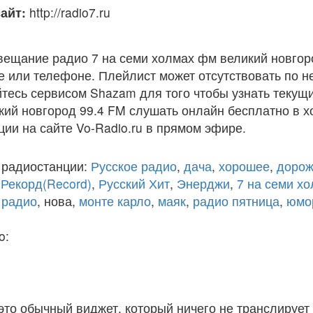
айт:
http://radio7.ru
вещание радио 7 на семи холмах фм великий новгор
 или телефоне. Плейлист может отсутствовать по н
тесь сервисом Shazam для того чтобы узнать текущи
ий новгород 99.4 FM слушать онлайн бесплатно в х
ции на сайте Vo-Radio.ru в прямом эфире.
 радиостанции:
Русское радио
,
дача
,
хорошее
,
дорож
,
Рекорд(Record)
,
Русский Хит
,
Энерджи
,
7 на семи х
 радио
, нова,
монте карло
,
маяк
,
радио пятница
,
юмо
o:
 это обычный виджет, который ничего не транслирует 