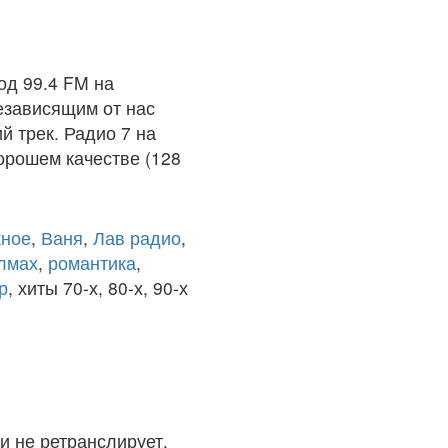
од 99.4 FM на
езависящим от нас
й трек. Радио 7 на
орошем качестве (128
ное
,
Ваня
,
Лав радио
,
олмах
,
романтика
,
р
, хиты 70-х, 80-х, 90-х
и не ретранслирует.