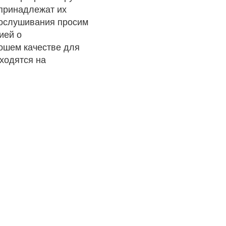
 принадлежат их
рослушивания просим
ией о
рошем качестве для
ходятся на