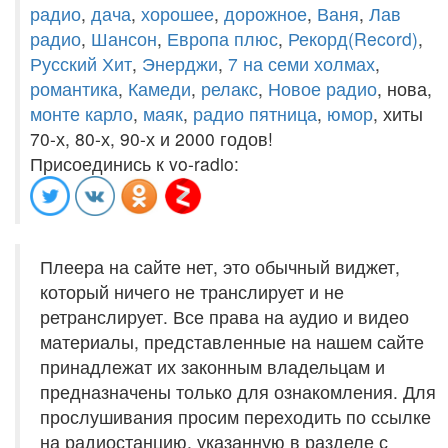
радио
,
дача
,
хорошее
,
дорожное
,
Ваня
,
Лав
радио
,
Шансон
,
Европа плюс
,
Рекорд(Record)
,
Русский Хит
,
Энерджи
,
7 на семи холмах
,
романтика
,
Камеди
,
релакс
,
Новое радио
, нова,
монте карло
,
маяк
,
радио пятница
,
юмор
, хиты
70-х, 80-х, 90-х и 2000 годов!
Присоединись к vo-radio:
Плеера на сайте нет, это обычный виджет,
который ничего не транслирует и не
ретранслирует. Все права на аудио и видео
материалы, представленные на нашем сайте
принадлежат их законным владельцам и
предназначены только для ознакомления. Для
прослушивания просим переходить по ссылке
на радиостанцию, указанную в разделе с