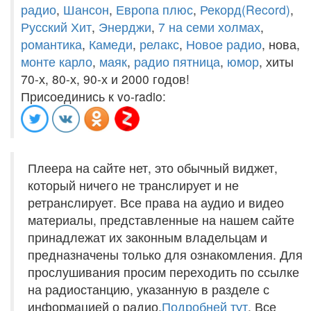
радио
,
Шансон
,
Европа плюс
,
Рекорд(Record)
,
Русский Хит
,
Энерджи
,
7 на семи холмах
,
романтика
,
Камеди
,
релакс
,
Новое радио
, нова,
монте карло
,
маяк
,
радио пятница
,
юмор
, хиты
70-х, 80-х, 90-х и 2000 годов!
Присоединись к vo-radio:
Плеера на сайте нет, это обычный виджет,
который ничего не транслирует и не
ретранслирует. Все права на аудио и видео
материалы, представленные на нашем сайте
принадлежат их законным владельцам и
предназначены только для ознакомления. Для
прослушивания просим переходить по ссылке
на радиостанцию, указанную в разделе с
информацией о радио.
Подробней тут
. Все