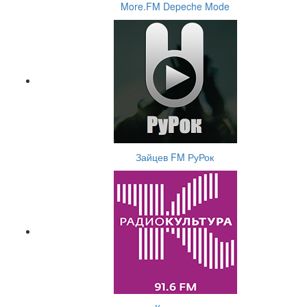
More.FM Depeche Mode
Зайцев FM РуРок