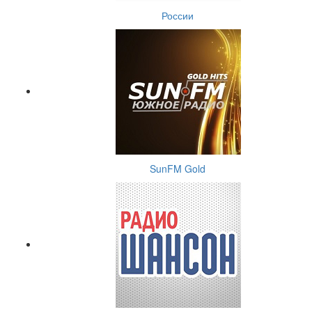
России
SunFM Gold