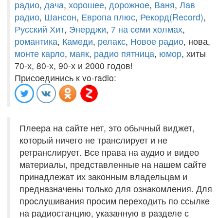
радио
,
дача
,
хорошее
,
дорожное
,
Ваня
,
Лав
радио
,
Шансон
,
Европа плюс
,
Рекорд(Record)
,
Русский Хит
,
Энерджи
,
7 на семи холмах
,
романтика
,
Камеди
,
релакс
,
Новое радио
, нова,
монте карло
,
маяк
,
радио пятница
,
юмор
, хиты
70-х, 80-х, 90-х и 2000 годов!
Присоединись к vo-radio:
Плеера на сайте нет, это обычный виджет,
который ничего не транслирует и не
ретранслирует. Все права на аудио и видео
материалы, представленные на нашем сайте
принадлежат их законным владельцам и
предназначены только для ознакомления. Для
прослушивания просим переходить по ссылке
на радиостанцию, указанную в разделе с