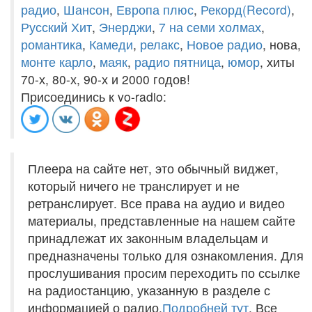
радио
,
Шансон
,
Европа плюс
,
Рекорд(Record)
,
Русский Хит
,
Энерджи
,
7 на семи холмах
,
романтика
,
Камеди
,
релакс
,
Новое радио
, нова,
монте карло
,
маяк
,
радио пятница
,
юмор
, хиты
70-х, 80-х, 90-х и 2000 годов!
Присоединись к vo-radio:
Плеера на сайте нет, это обычный виджет,
который ничего не транслирует и не
ретранслирует. Все права на аудио и видео
материалы, представленные на нашем сайте
принадлежат их законным владельцам и
предназначены только для ознакомления. Для
прослушивания просим переходить по ссылке
на радиостанцию, указанную в разделе с
информацией о радио.
Подробней тут
. Все