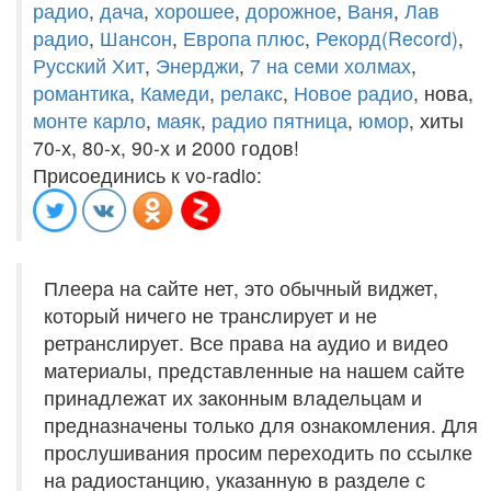
радио
,
дача
,
хорошее
,
дорожное
,
Ваня
,
Лав
радио
,
Шансон
,
Европа плюс
,
Рекорд(Record)
,
Русский Хит
,
Энерджи
,
7 на семи холмах
,
романтика
,
Камеди
,
релакс
,
Новое радио
, нова,
монте карло
,
маяк
,
радио пятница
,
юмор
, хиты
70-х, 80-х, 90-х и 2000 годов!
Присоединись к vo-radio:
Плеера на сайте нет, это обычный виджет,
который ничего не транслирует и не
ретранслирует. Все права на аудио и видео
материалы, представленные на нашем сайте
принадлежат их законным владельцам и
предназначены только для ознакомления. Для
прослушивания просим переходить по ссылке
на радиостанцию, указанную в разделе с