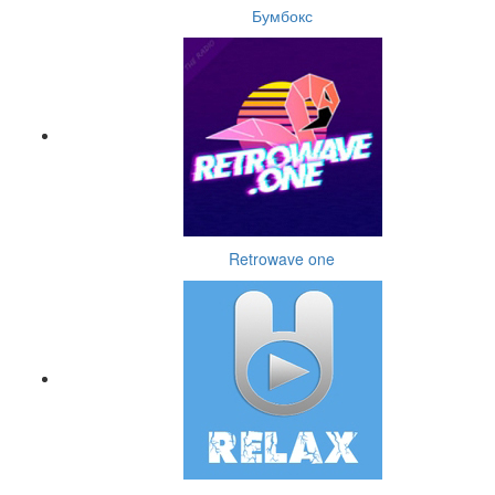
Бумбокс
Retrowave one