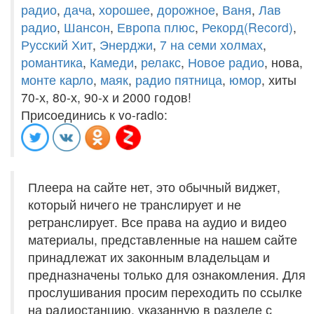
радио
,
дача
,
хорошее
,
дорожное
,
Ваня
,
Лав
радио
,
Шансон
,
Европа плюс
,
Рекорд(Record)
,
Русский Хит
,
Энерджи
,
7 на семи холмах
,
романтика
,
Камеди
,
релакс
,
Новое радио
, нова,
монте карло
,
маяк
,
радио пятница
,
юмор
, хиты
70-х, 80-х, 90-х и 2000 годов!
Присоединись к vo-radio:
Плеера на сайте нет, это обычный виджет,
который ничего не транслирует и не
ретранслирует. Все права на аудио и видео
материалы, представленные на нашем сайте
принадлежат их законным владельцам и
предназначены только для ознакомления. Для
прослушивания просим переходить по ссылке
на радиостанцию, указанную в разделе с