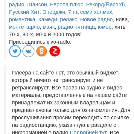
радио
,
Шансон
,
Европа плюс
,
Рекорд(Record)
,
Русский Хит
,
Энерджи
,
7 на семи холмах
,
романтика
,
Камеди
,
релакс
,
Новое радио
, нова,
монте карло
,
маяк
,
радио пятница
,
юмор
, хиты
70-х, 80-х, 90-х и 2000 годов!
Присоединись к vo-radio:
Плеера на сайте нет, это обычный виджет,
который ничего не транслирует и не
ретранслирует. Все права на аудио и видео
материалы, представленные на нашем сайте
принадлежат их законным владельцам и
предназначены только для ознакомления. Для
прослушивания просим переходить по ссылке
на радиостанцию, указанную в разделе с
информацией о радио.
Подробней тут
. Все