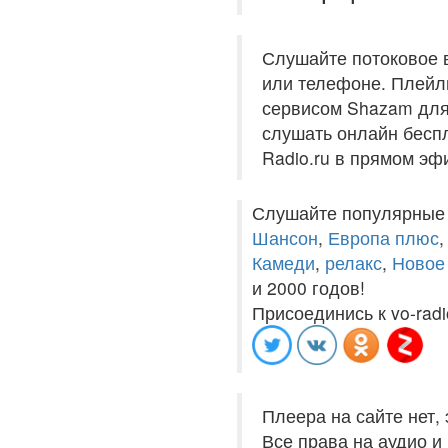
Слушайте потоковое 
или телефоне. Плейли
сервисом Shazam для 
слушать онлайн беспл
Radio.ru в прямом эф
Слушайте популярные
Шансон
,
Европа плюс
Камеди
,
релакс
,
Новое
и 2000 годов!
Присоединись к vo-radi
Плеера на сайте нет,
Все права на аудио 