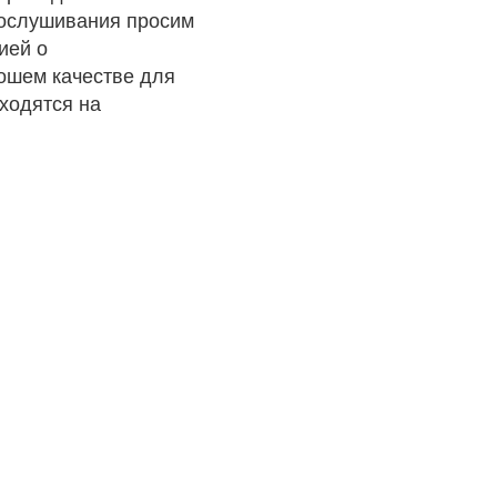
рослушивания просим
ией о
рошем качестве для
ходятся на