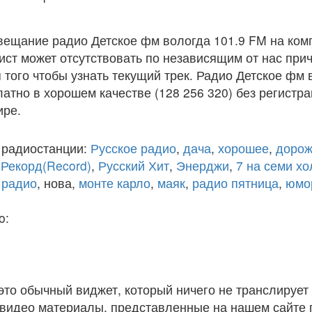
вещание радио Детское фм вологда 101.9 FM на ком
ст может отсутствовать по независящим от нас при
того чтобы узнать текущий трек. Радио Детское фм 
атно в хорошем качестве (128 256 320) без регистра
ире.
 радиостанции:
Русское радио
,
дача
,
хорошее
,
дорож
,
Рекорд(Record)
,
Русский Хит
,
Энерджи
,
7 на семи х
 радио
, нова,
монте карло
,
маяк
,
радио пятница
,
юмо
o:
 это обычный виджет, который ничего не транслирует 
и видео материалы, представленные на нашем сайте