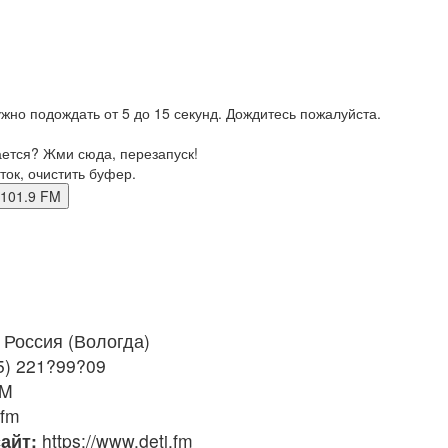
жно подождать от 5 до 15 секунд. Дождитесь пожалуйста.
ается? Жми сюда, перезапуск!
ток, очистить буфер.
гда 101.9 FM
Россия (Вологда)
5) 221?99?09
FM
.fm
айт:
https://www.deti.fm