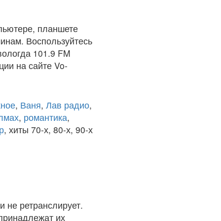
пьютере, планшете
чинам. Воспользуйтесь
вологда 101.9 FM
ции на сайте Vo-
ное
,
Ваня
,
Лав радио
,
олмах
,
романтика
,
р
, хиты 70-х, 80-х, 90-х
и не ретранслирует.
 принадлежат их