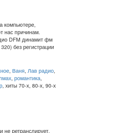
а компьютере,
т нас причинам.
адио DFM динамит фм
 320) без регистрации
ное
,
Ваня
,
Лав радио
,
олмах
,
романтика
,
р
, хиты 70-х, 80-х, 90-х
и не ретранслирует.