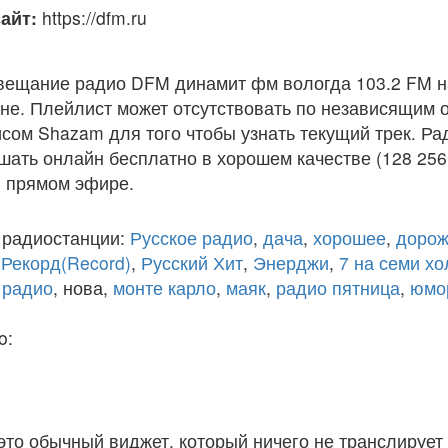
айт:
https://dfm.ru
вещание радио DFM динамит фм вологда 103.2 FM н
е. Плейлист может отсутствовать по независящим о
исом Shazam для того чтобы узнать текущий трек. Р
шать онлайн бесплатно в хорошем качестве (128 256
 в прямом эфире.
 радиостанции:
Русское радио
,
дача
,
хорошее
,
дорож
,
Рекорд(Record)
,
Русский Хит
,
Энерджи
,
7 на семи х
 радио
, нова,
монте карло
,
маяк
,
радио пятница
,
юмо
o:
 это обычный виджет, который ничего не транслирует 