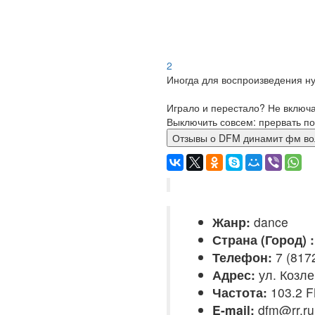
2
Иногда для воспроизведения ну
Играло и перестало? Не включ
Выключить совсем: прервать по
Отзывы о DFM динамит фм
Жанр:
dance
Страна (Город) :
Телефон:
7 (817
Адрес:
ул. Козле
Частота:
103.2 
E-mail:
dfm@rr.ru