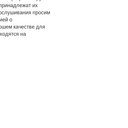
 принадлежат их
рослушивания просим
ией о
рошем качестве для
ходятся на