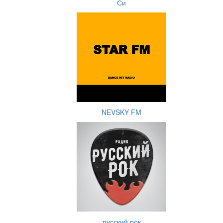
Си
NEVSKY FM
русский рок