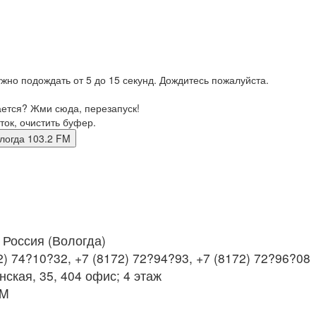
жно подождать от 5 до 15 секунд. Дождитесь пожалуйста.
ается? Жми сюда, перезапуск!
ток, очистить буфер.
 вологда 103.2 FM
Россия (Вологда)
2) 74?10?32, +7 (8172) 72?94?93, +7 (8172) 72?96?08
нская, 35, 404 офис; 4 этаж
FM