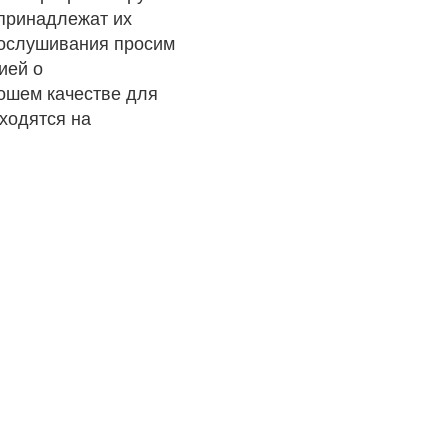
 принадлежат их
рослушивания просим
ией о
рошем качестве для
ходятся на