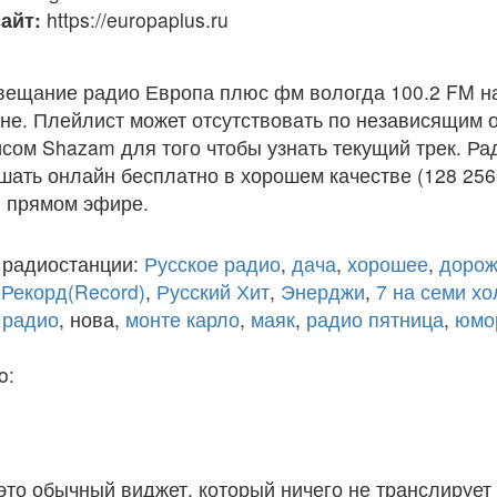
айт:
https://europaplus.ru
вещание радио Европа плюс фм вологда 100.2 FM н
е. Плейлист может отсутствовать по независящим о
сом Shazam для того чтобы узнать текущий трек. Р
шать онлайн бесплатно в хорошем качестве (128 256
 в прямом эфире.
 радиостанции:
Русское радио
,
дача
,
хорошее
,
дорож
,
Рекорд(Record)
,
Русский Хит
,
Энерджи
,
7 на семи х
 радио
, нова,
монте карло
,
маяк
,
радио пятница
,
юмо
o:
 это обычный виджет, который ничего не транслирует 