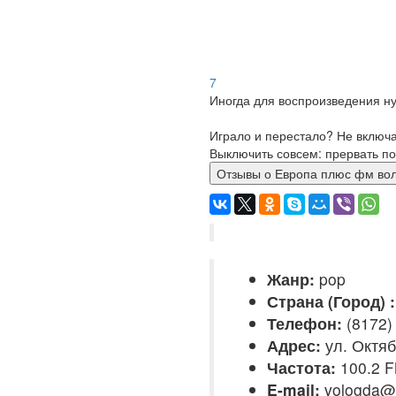
7
Иногда для воспроизведения ну
Играло и перестало? Не включ
Выключить совсем: прервать по
Отзывы о Европа плюс фм
Жанр:
pop
Страна (Город) :
Телефон:
(8172)
Адрес:
ул. Октяб
Частота:
100.2 
E-mail:
vologda@s