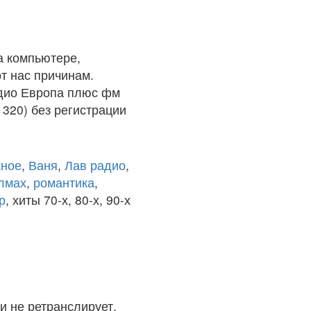
а компьютере,
т нас причинам.
адио Европа плюс фм
 320) без регистрации
ное
,
Ваня
,
Лав радио
,
олмах
,
романтика
,
р
, хиты 70-х, 80-х, 90-х
и не ретранслирует.