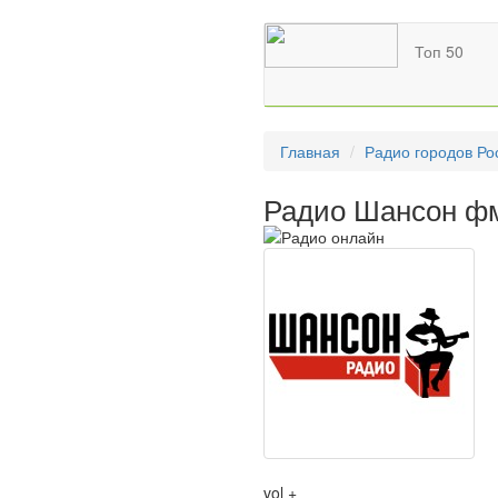
Топ 50
Главная
Радио городов Ро
Радио Шансон фм
vol +