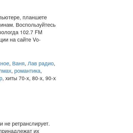
пьютере, планшете
чинам. Воспользуйтесь
вологда 102.7 FM
ции на сайте Vo-
ное
,
Ваня
,
Лав радио
,
олмах
,
романтика
,
р
, хиты 70-х, 80-х, 90-х
и не ретранслирует.
 принадлежат их