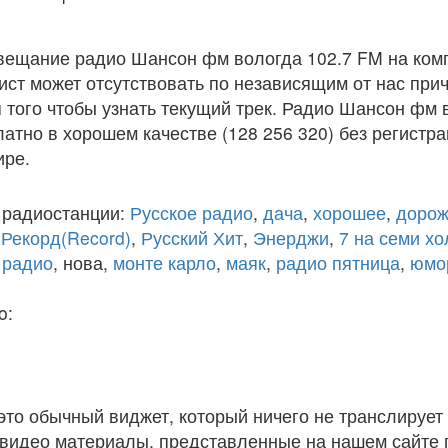
вещание радио Шансон фм вологда 102.7 FM на ком
ст может отсутствовать по независящим от нас при
того чтобы узнать текущий трек. Радио Шансон фм 
атно в хорошем качестве (128 256 320) без регистра
ире.
 радиостанции:
Русское радио
,
дача
,
хорошее
,
дорож
,
Рекорд(Record)
,
Русский Хит
,
Энерджи
,
7 на семи х
 радио
, нова,
монте карло
,
маяк
,
радио пятница
,
юмо
o:
 это обычный виджет, который ничего не транслирует 
и видео материалы, представленные на нашем сайте