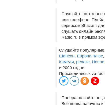
Слушайте потоковое 
или телефоне. Плейли
сервисом Shazam для 
слушать онлайн беспл
Radio.ru в прямом эф
Слушайте популярные
Шансон
,
Европа плюс
Камеди
,
релакс
,
Новое
и 2000 годов!
Присоединись к vo-radi
Плеера на сайте нет,
Все права на аудио 