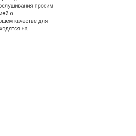
рослушивания просим
ией о
рошем качестве для
ходятся на