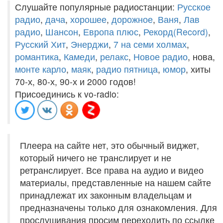
Слушайте популярные радиостанции:
Русское
радио
,
дача
,
хорошее
,
дорожное
,
Ваня
,
Лав
радио
,
Шансон
,
Европа плюс
,
Рекорд(Record)
,
Русский Хит
,
Энерджи
,
7 на семи холмах
,
романтика
,
Камеди
,
релакс
,
Новое радио
, нова,
монте карло
,
маяк
,
радио пятница
,
юмор
, хиты
70-х, 80-х, 90-х и 2000 годов!
Присоединись к vo-radio:
Плеера на сайте нет, это обычный виджет,
который ничего не транслирует и не
ретранслирует. Все права на аудио и видео
материалы, представленные на нашем сайте
принадлежат их законным владельцам и
предназначены только для ознакомления. Для
прослушивания просим переходить по ссылке