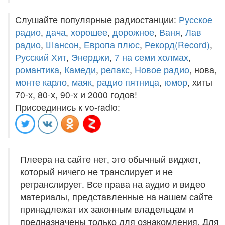
Слушайте популярные радиостанции:
Русское
радио
,
дача
,
хорошее
,
дорожное
,
Ваня
,
Лав
радио
,
Шансон
,
Европа плюс
,
Рекорд(Record)
,
Русский Хит
,
Энерджи
,
7 на семи холмах
,
романтика
,
Камеди
,
релакс
,
Новое радио
, нова,
монте карло
,
маяк
,
радио пятница
,
юмор
, хиты
70-х, 80-х, 90-х и 2000 годов!
Присоединись к vo-radio:
Плеера на сайте нет, это обычный виджет,
который ничего не транслирует и не
ретранслирует. Все права на аудио и видео
материалы, представленные на нашем сайте
принадлежат их законным владельцам и
предназначены только для ознакомления. Для