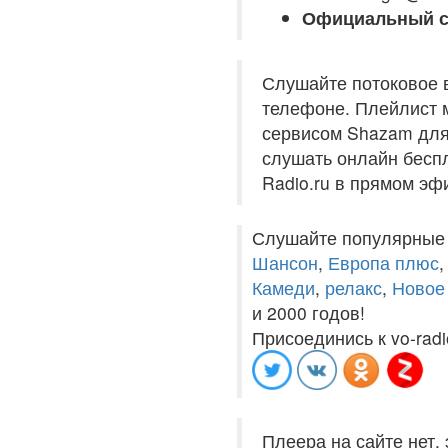
Официальный с
Слушайте потоковое 
телефоне. Плейлист м
сервисом Shazam для 
слушать онлайн беспл
Radio.ru в прямом эф
Слушайте популярные
Шансон
,
Европа плюс
Камеди
,
релакс
,
Новое
и 2000 годов!
Присоединись к vo-radi
Плеера на сайте нет,