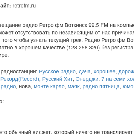
айт:
retrofm.ru
вещание радио Ретро фм Воткинск 99.5 FM на компь
ожет отсутствовать по независящим от нас причина
того чтобы узнать текущий трек. Радио Ретро фм Во
атно в хорошем качестве (128 256 320) без регистра
ире.
 радиостанции:
Русское радио
,
дача
,
хорошее
,
дорож
,
Рекорд(Record)
,
Русский Хит
,
Энерджи
,
7 на семи х
 радио
, нова,
монте карло
,
маяк
,
радио пятница
,
юмо
o:
 это обычный виджет, который ничего не транслирует 