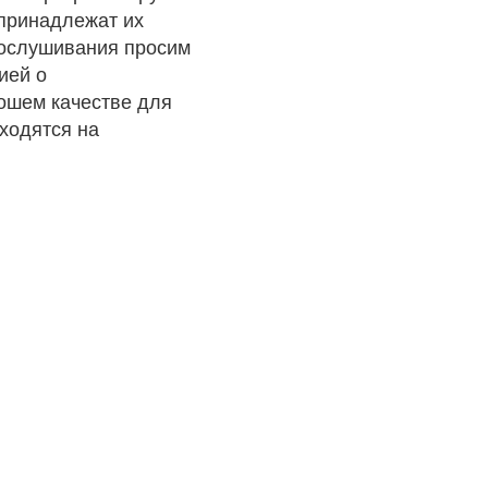
 принадлежат их
рослушивания просим
ией о
рошем качестве для
ходятся на