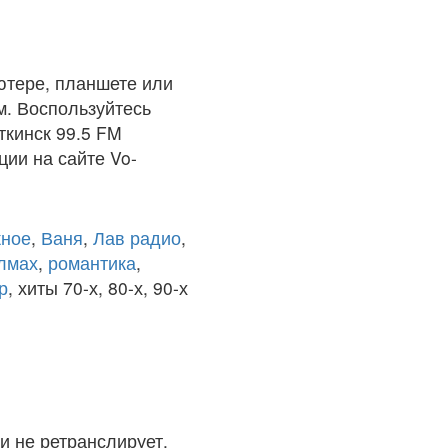
ютере, планшете или
м. Воспользуйтесь
ткинск 99.5 FM
ции на сайте Vo-
ное
,
Ваня
,
Лав радио
,
олмах
,
романтика
,
р
, хиты 70-х, 80-х, 90-х
и не ретранслирует.