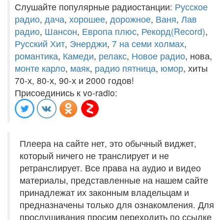
Слушайте популярные радиостанции:
Русское
радио
,
дача
,
хорошее
,
дорожное
,
Ваня
,
Лав
радио
,
Шансон
,
Европа плюс
,
Рекорд(Record)
,
Русский Хит
,
Энерджи
,
7 на семи холмах
,
романтика
,
Камеди
,
релакс
,
Новое радио
, нова,
монте карло
,
маяк
,
радио пятница
,
юмор
, хиты
70-х, 80-х, 90-х и 2000 годов!
Присоединись к vo-radio:
Плеера на сайте нет, это обычный виджет,
который ничего не транслирует и не
ретранслирует. Все права на аудио и видео
материалы, представленные на нашем сайте
принадлежат их законным владельцам и
предназначены только для ознакомления. Для
прослушивания просим переходить по ссылке