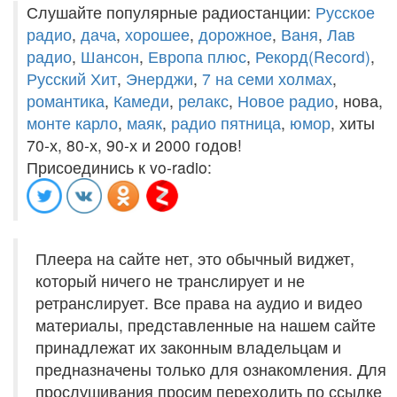
Слушайте популярные радиостанции:
Русское
радио
,
дача
,
хорошее
,
дорожное
,
Ваня
,
Лав
радио
,
Шансон
,
Европа плюс
,
Рекорд(Record)
,
Русский Хит
,
Энерджи
,
7 на семи холмах
,
романтика
,
Камеди
,
релакс
,
Новое радио
, нова,
монте карло
,
маяк
,
радио пятница
,
юмор
, хиты
70-х, 80-х, 90-х и 2000 годов!
Присоединись к vo-radio:
Плеера на сайте нет, это обычный виджет,
который ничего не транслирует и не
ретранслирует. Все права на аудио и видео
материалы, представленные на нашем сайте
принадлежат их законным владельцам и
предназначены только для ознакомления. Для
прослушивания просим переходить по ссылке