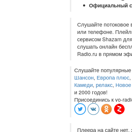
Официальный с
Слушайте потоковое 
или телефоне. Плейли
сервисом Shazam для 
слушать онлайн беспл
Radio.ru в прямом эф
Слушайте популярные
Шансон
,
Европа плюс
Камеди
,
релакс
,
Новое
и 2000 годов!
Присоединись к vo-radi
Плеера на сайте нет,