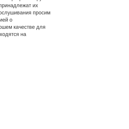
 принадлежат их
рослушивания просим
ией о
рошем качестве для
ходятся на