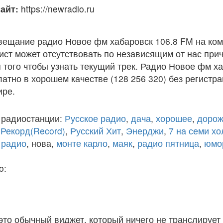
айт:
https://newradio.ru
вещание радио Новое фм хабаровск 106.8 FM на ко
ст может отсутствовать по независящим от нас при
того чтобы узнать текущий трек. Радио Новое фм х
атно в хорошем качестве (128 256 320) без регистра
ире.
 радиостанции:
Русское радио
,
дача
,
хорошее
,
дорож
,
Рекорд(Record)
,
Русский Хит
,
Энерджи
,
7 на семи х
 радио
, нова,
монте карло
,
маяк
,
радио пятница
,
юмо
o:
 это обычный виджет, который ничего не транслирует 