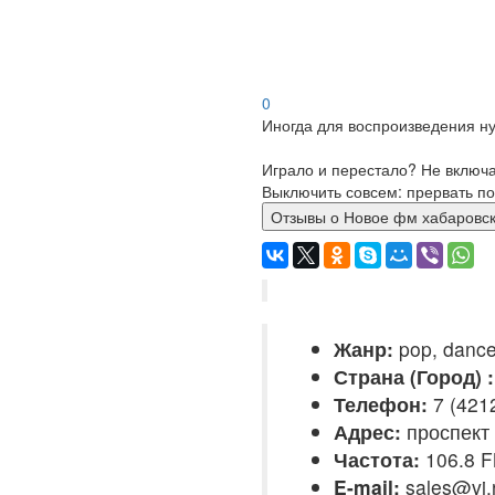
0
Иногда для воспроизведения ну
Играло и перестало? Не включ
Выключить совсем: прервать по
Отзывы о Новое фм хабаро
Жанр:
pop, danc
Страна (Город) :
Телефон:
7 (421
Адрес:
проспект 
Частота:
106.8 
E-mail:
sales@vi.