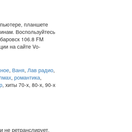
мпьютере, планшете
чинам. Воспользуйтесь
абаровск 106.8 FM
ции на сайте Vo-
ное
,
Ваня
,
Лав радио
,
олмах
,
романтика
,
р
, хиты 70-х, 80-х, 90-х
и не ретранслирует.