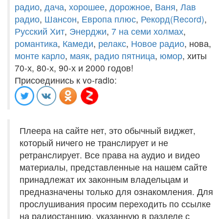
радио
,
дача
,
хорошее
,
дорожное
,
Ваня
,
Лав
радио
,
Шансон
,
Европа плюс
,
Рекорд(Record)
,
Русский Хит
,
Энерджи
,
7 на семи холмах
,
романтика
,
Камеди
,
релакс
,
Новое радио
, нова,
монте карло
,
маяк
,
радио пятница
,
юмор
, хиты
70-х, 80-х, 90-х и 2000 годов!
Присоединись к vo-radio:
Плеера на сайте нет, это обычный виджет,
который ничего не транслирует и не
ретранслирует. Все права на аудио и видео
материалы, представленные на нашем сайте
принадлежат их законным владельцам и
предназначены только для ознакомления. Для
прослушивания просим переходить по ссылке
на радиостанцию, указанную в разделе с