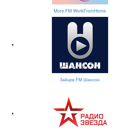
More.FM WorkFromHome
Зайцев FM Шансон