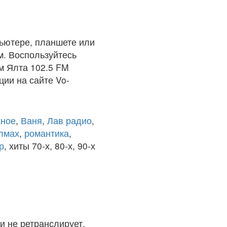
ьютере, планшете или
м. Воспользуйтесь
м Ялта 102.5 FM
ции на сайте Vo-
ное
,
Ваня
,
Лав радио
,
олмах
,
романтика
,
р
, хиты 70-х, 80-х, 90-х
и не ретранслирует.