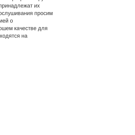
 принадлежат их
рослушивания просим
ией о
рошем качестве для
ходятся на