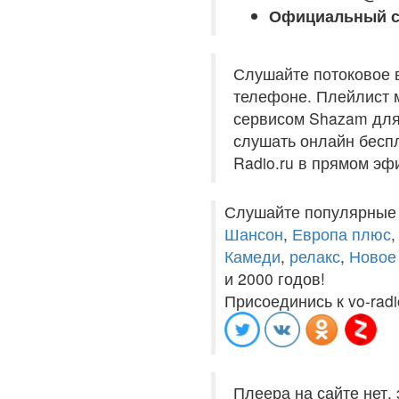
Официальный с
Слушайте потоковое 
телефоне. Плейлист м
сервисом Shazam для 
слушать онлайн беспл
Radio.ru в прямом эф
Слушайте популярные
Шансон
,
Европа плюс
Камеди
,
релакс
,
Новое
и 2000 годов!
Присоединись к vo-radi
Плеера на сайте нет,