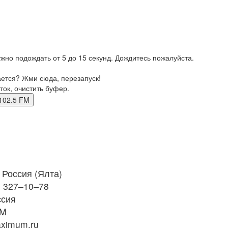
жно подождать от 5 до 15 секунд. Дождитесь пожалуйста.
ается? Жми сюда, перезапуск!
ток, очистить буфер.
та 102.5 FM
Россия (Ялта)
) 327‒10‒78
ссия
FM
ximum.ru