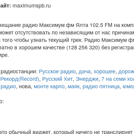
айт:
maximumspb.ru
вещание радио Максимум фм Ялта 102.5 FM на комп
ожет отсутствовать по независящим от нас причина
того чтобы узнать текущий трек. Радио Максимум ф
атно в хорошем качестве (128 256 320) без регистра
ире.
 радиостанции:
Русское радио
,
дача
,
хорошее
,
дорож
,
Рекорд(Record)
,
Русский Хит
,
Энерджи
,
7 на семи х
 радио
, нова,
монте карло
,
маяк
,
радио пятница
,
юмо
o:
 это обычный виджет, который ничего не транслирует 