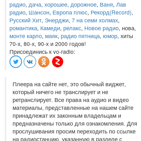
радио
,
дача
,
хорошее
,
дорожное
,
Ваня
,
Лав
радио
,
Шансон
,
Европа плюс
,
Рекорд(Record)
,
Русский Хит
,
Энерджи
,
7 на семи холмах
,
романтика
,
Камеди
,
релакс
,
Новое радио
, нова,
монте карло
,
маяк
,
радио пятница
,
юмор
, хиты
70-х, 80-х, 90-х и 2000 годов!
Присоединись к vo-radio:
Плеера на сайте нет, это обычный виджет,
который ничего не транслирует и не
ретранслирует. Все права на аудио и видео
материалы, представленные на нашем сайте
принадлежат их законным владельцам и
предназначены только для ознакомления. Для
прослушивания просим переходить по ссылке
на радиостанцию, указанную в разделе с