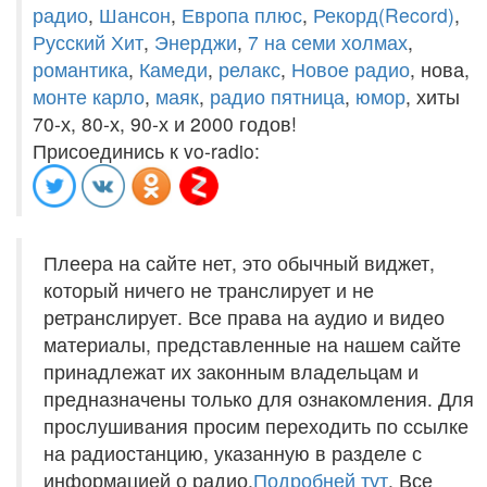
радио
,
Шансон
,
Европа плюс
,
Рекорд(Record)
,
Русский Хит
,
Энерджи
,
7 на семи холмах
,
романтика
,
Камеди
,
релакс
,
Новое радио
, нова,
монте карло
,
маяк
,
радио пятница
,
юмор
, хиты
70-х, 80-х, 90-х и 2000 годов!
Присоединись к vo-radio:
Плеера на сайте нет, это обычный виджет,
который ничего не транслирует и не
ретранслирует. Все права на аудио и видео
материалы, представленные на нашем сайте
принадлежат их законным владельцам и
предназначены только для ознакомления. Для
прослушивания просим переходить по ссылке
на радиостанцию, указанную в разделе с
информацией о радио.
Подробней тут
. Все