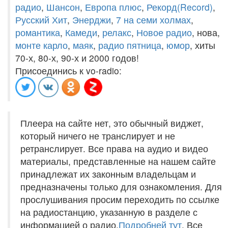
радио
,
Шансон
,
Европа плюс
,
Рекорд(Record)
,
Русский Хит
,
Энерджи
,
7 на семи холмах
,
романтика
,
Камеди
,
релакс
,
Новое радио
, нова,
монте карло
,
маяк
,
радио пятница
,
юмор
, хиты
70-х, 80-х, 90-х и 2000 годов!
Присоединись к vo-radio:
Плеера на сайте нет, это обычный виджет,
который ничего не транслирует и не
ретранслирует. Все права на аудио и видео
материалы, представленные на нашем сайте
принадлежат их законным владельцам и
предназначены только для ознакомления. Для
прослушивания просим переходить по ссылке
на радиостанцию, указанную в разделе с
информацией о радио.
Подробней тут
. Все