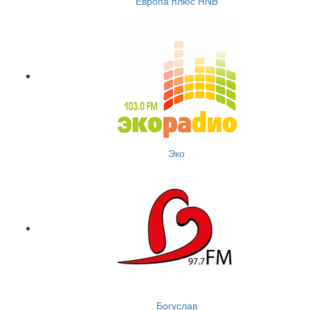
Европа плюс RNB
Эко
Богуслав