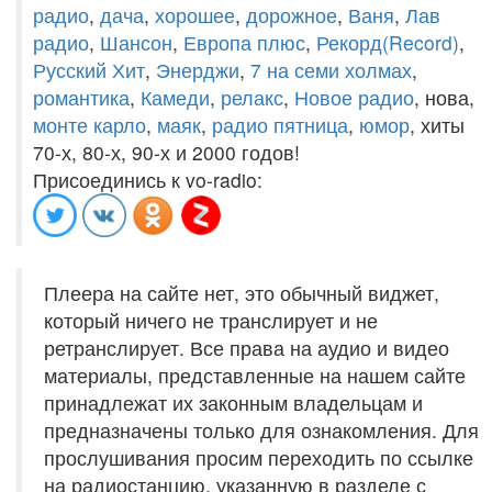
радио
,
дача
,
хорошее
,
дорожное
,
Ваня
,
Лав
радио
,
Шансон
,
Европа плюс
,
Рекорд(Record)
,
Русский Хит
,
Энерджи
,
7 на семи холмах
,
романтика
,
Камеди
,
релакс
,
Новое радио
, нова,
монте карло
,
маяк
,
радио пятница
,
юмор
, хиты
70-х, 80-х, 90-х и 2000 годов!
Присоединись к vo-radio:
Плеера на сайте нет, это обычный виджет,
который ничего не транслирует и не
ретранслирует. Все права на аудио и видео
материалы, представленные на нашем сайте
принадлежат их законным владельцам и
предназначены только для ознакомления. Для
прослушивания просим переходить по ссылке
на радиостанцию, указанную в разделе с