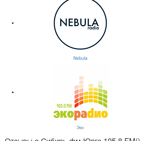
Nebula
Эко
Отзывы о Сибирь фм Юрга 105.8 FM(
)