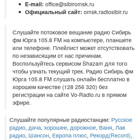
E-mail:
office@sibiromsk.ru
Официальный сайт:
omsk.radiosibir.ru
Слушайте потоковое вещание радио Сибирь
фм Юрга 105.8 FM на компьютере, планшете
или телефоне. Плейлист может отсутствовать
по независящим от нас причинам.
Воспользуйтесь сервисом Shazam для того
чтобы узнать текущий трек. Радио Сибирь фм
Юрга 105.8 FM слушать онлайн бесплатно в
хорошем качестве (128 256 320) без
регистрации на сайте Vo-Radio.ru в прямом
эфире.
Слушайте популярные радиостанции:
Русское
радио
,
дача
,
хорошее
,
дорожное
,
Ваня
,
Лав
радио
,
Шансон
,
Европа плюс
,
Рекорд(Record)
,