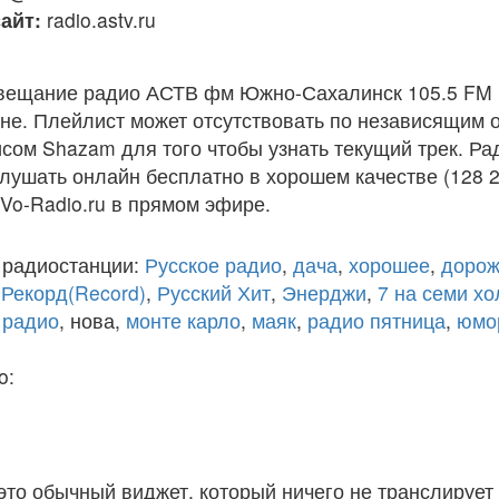
айт:
radio.astv.ru
вещание радио АСТВ фм Южно-Сахалинск 105.5 FM 
е. Плейлист может отсутствовать по независящим о
исом Shazam для того чтобы узнать текущий трек. 
лушать онлайн бесплатно в хорошем качестве (128 2
 Vo-Radio.ru в прямом эфире.
 радиостанции:
Русское радио
,
дача
,
хорошее
,
дорож
,
Рекорд(Record)
,
Русский Хит
,
Энерджи
,
7 на семи х
 радио
, нова,
монте карло
,
маяк
,
радио пятница
,
юмо
o:
 это обычный виджет, который ничего не транслирует 