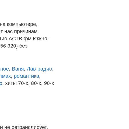
на компьютере,
т нас причинам.
Радио АСТВ фм Южно-
56 320) без
ное
,
Ваня
,
Лав радио
,
олмах
,
романтика
,
р
, хиты 70-х, 80-х, 90-х
и не ретранслирует.