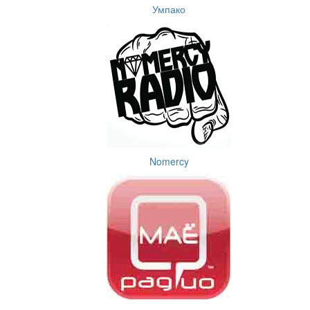
Умпако
Nomercy