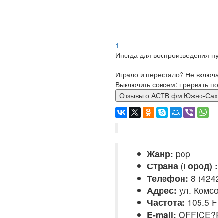
1
Иногда для воспроизведения ну
Играло и перестало? Не включ
Выключить совсем: прервать по
Отзывы о АСТВ фм Южно-
Жанр:
pop
Страна (Город) :
Телефон:
8 (4242
Адрес:
ул. Комсо
Частота:
105.5 
E-mail:
OFFICE?