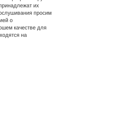
 принадлежат их
рослушивания просим
ией о
рошем качестве для
ходятся на