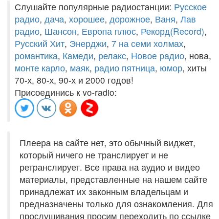
Слушайте популярные радиостанции:
Русское
радио
,
дача
,
хорошее
,
дорожное
,
Ваня
,
Лав
радио
,
Шансон
,
Европа плюс
,
Рекорд(Record)
,
Русский Хит
,
Энерджи
,
7 на семи холмах
,
романтика
,
Камеди
,
релакс
,
Новое радио
, нова,
монте карло
,
маяк
,
радио пятница
,
юмор
, хиты
70-х, 80-х, 90-х и 2000 годов!
Присоединись к vo-radio:
Плеера на сайте нет, это обычный виджет,
который ничего не транслирует и не
ретранслирует. Все права на аудио и видео
материалы, представленные на нашем сайте
принадлежат их законным владельцам и
предназначены только для ознакомления. Для
прослушивания просим переходить по ссылке