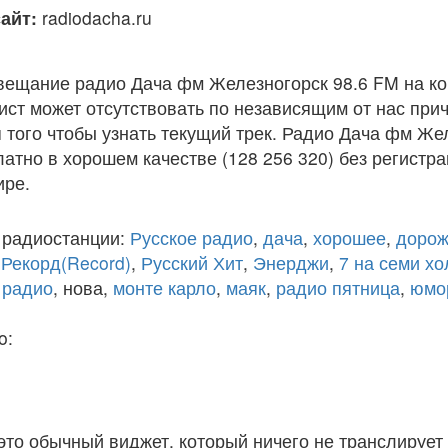
айт:
radiodacha.ru
вещание радио Дача фм Железногорск 98.6 FM на к
ст может отсутствовать по независящим от нас при
того чтобы узнать текущий трек. Радио Дача фм Же
атно в хорошем качестве (128 256 320) без регистра
ире.
 радиостанции:
Русское радио
,
дача
,
хорошее
,
дорож
,
Рекорд(Record)
,
Русский Хит
,
Энерджи
,
7 на семи х
 радио
, нова,
монте карло
,
маяк
,
радио пятница
,
юмо
o:
 это обычный виджет, который ничего не транслирует 