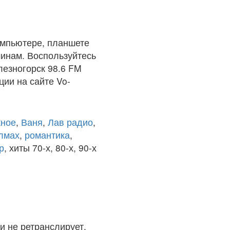
омпьютере, планшете
чинам. Воспользуйтесь
лезногорск 98.6 FM
ции на сайте Vo-
ное
,
Ваня
,
Лав радио
,
олмах
,
романтика
,
р
, хиты 70-х, 80-х, 90-х
и не ретранслирует.