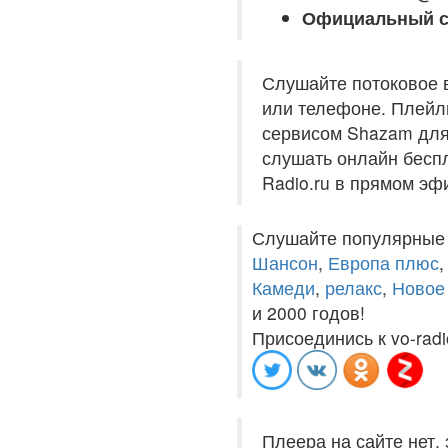
Официальный с
Слушайте потоковое 
или телефоне. Плейли
сервисом Shazam для 
слушать онлайн беспл
Radio.ru в прямом эф
Слушайте популярные
Шансон
,
Европа плюс
Камеди
,
релакс
,
Новое
и 2000 годов!
Присоединись к vo-radi
Плеера на сайте нет,