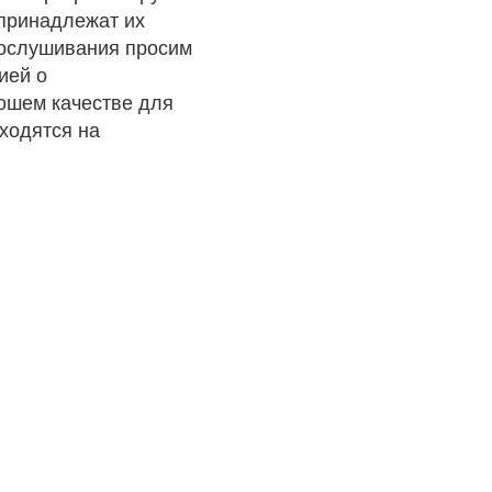
 принадлежат их
рослушивания просим
ией о
рошем качестве для
ходятся на