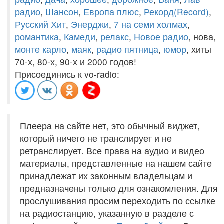
радио
,
Шансон
,
Европа плюс
,
Рекорд(Record)
,
Русский Хит
,
Энерджи
,
7 на семи холмах
,
романтика
,
Камеди
,
релакс
,
Новое радио
, нова,
монте карло
,
маяк
,
радио пятница
,
юмор
, хиты
70-х, 80-х, 90-х и 2000 годов!
Присоединись к vo-radio:
Плеера на сайте нет, это обычный виджет,
который ничего не транслирует и не
ретранслирует. Все права на аудио и видео
материалы, представленные на нашем сайте
принадлежат их законным владельцам и
предназначены только для ознакомления. Для
прослушивания просим переходить по ссылке
на радиостанцию, указанную в разделе с