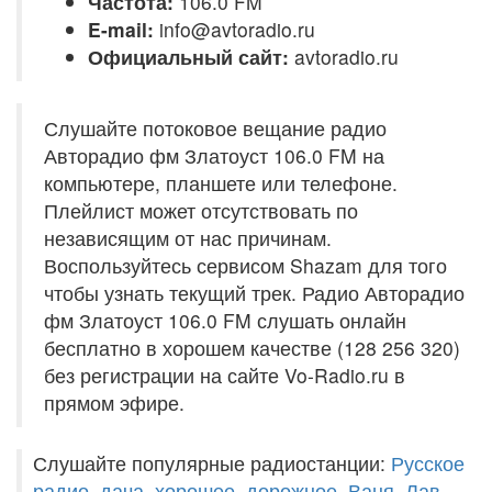
Частота:
106.0 FM
E-mail:
info@avtoradio.ru
Официальный сайт:
avtoradio.ru
Слушайте потоковое вещание радио
Авторадио фм Златоуст 106.0 FM на
компьютере, планшете или телефоне.
Плейлист может отсутствовать по
независящим от нас причинам.
Воспользуйтесь сервисом Shazam для того
чтобы узнать текущий трек. Радио Авторадио
фм Златоуст 106.0 FM слушать онлайн
бесплатно в хорошем качестве (128 256 320)
без регистрации на сайте Vo-Radio.ru в
прямом эфире.
Слушайте популярные радиостанции:
Русское
радио
,
дача
,
хорошее
,
дорожное
,
Ваня
,
Лав