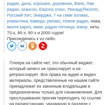
радио
,
дача
,
хорошее
,
дорожное
,
Ваня
,
Лав
радио
,
Шансон
,
Европа плюс
,
Рекорд(Record)
,
Русский Хит
,
Энерджи
,
7 на семи холмах
,
романтика
,
Камеди
,
релакс
,
Новое радио
, нова,
монте карло
,
маяк
,
радио пятница
,
юмор
, хиты
70-х, 80-х, 90-х и 2000 годов!
Присоединись к vo-radio:
Плеера на сайте нет, это обычный виджет,
который ничего не транслирует и не
ретранслирует. Все права на аудио и видео
материалы, представленные на нашем сайте
принадлежат их законным владельцам и
предназначены только для ознакомления. Для
прослушивания просим переходить по ссылке
на радиостанцию, указанную в разделе с