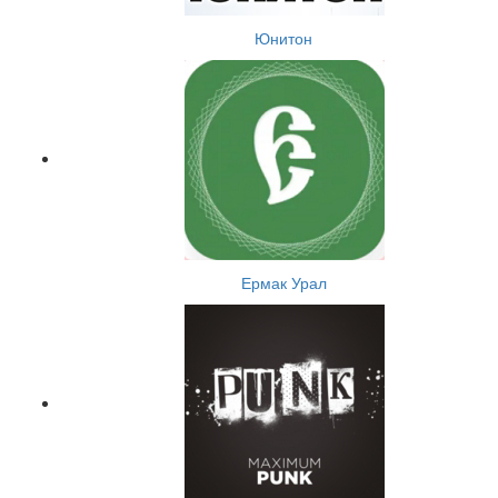
Юнитон
Ермак Урал