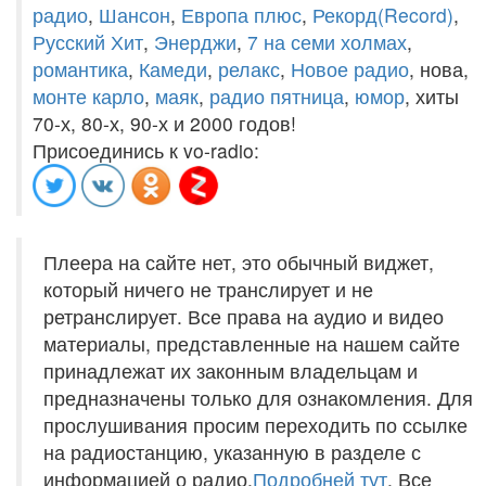
радио
,
Шансон
,
Европа плюс
,
Рекорд(Record)
,
Русский Хит
,
Энерджи
,
7 на семи холмах
,
романтика
,
Камеди
,
релакс
,
Новое радио
, нова,
монте карло
,
маяк
,
радио пятница
,
юмор
, хиты
70-х, 80-х, 90-х и 2000 годов!
Присоединись к vo-radio:
Плеера на сайте нет, это обычный виджет,
который ничего не транслирует и не
ретранслирует. Все права на аудио и видео
материалы, представленные на нашем сайте
принадлежат их законным владельцам и
предназначены только для ознакомления. Для
прослушивания просим переходить по ссылке
на радиостанцию, указанную в разделе с
информацией о радио.
Подробней тут
. Все