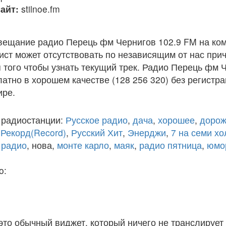
айт:
stilnoe.fm
вещание радио Перець фм Чернигов 102.9 FM на ко
ст может отсутствовать по независящим от нас при
того чтобы узнать текущий трек. Радио Перець фм 
атно в хорошем качестве (128 256 320) без регистра
ире.
 радиостанции:
Русское радио
,
дача
,
хорошее
,
дорож
,
Рекорд(Record)
,
Русский Хит
,
Энерджи
,
7 на семи х
 радио
, нова,
монте карло
,
маяк
,
радио пятница
,
юмо
o:
 это обычный виджет, который ничего не транслирует 