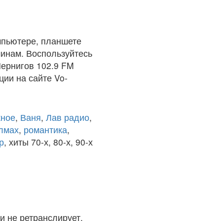
мпьютере, планшете
чинам. Воспользуйтесь
Чернигов 102.9 FM
ции на сайте Vo-
ное
,
Ваня
,
Лав радио
,
олмах
,
романтика
,
р
, хиты 70-х, 80-х, 90-х
и не ретранслирует.