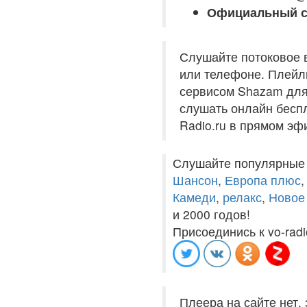
Официальный с
Слушайте потоковое 
или телефоне. Плейли
сервисом Shazam для 
слушать онлайн беспл
Radio.ru в прямом эф
Слушайте популярные
Шансон
,
Европа плюс
Камеди
,
релакс
,
Новое
и 2000 годов!
Присоединись к vo-radi
Плеера на сайте нет,