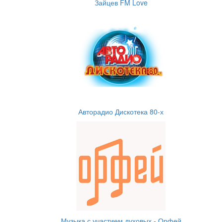
Зайцев FM Love
Авторадио Дискотека 80-х
Музыка с участием духовых - Орфей