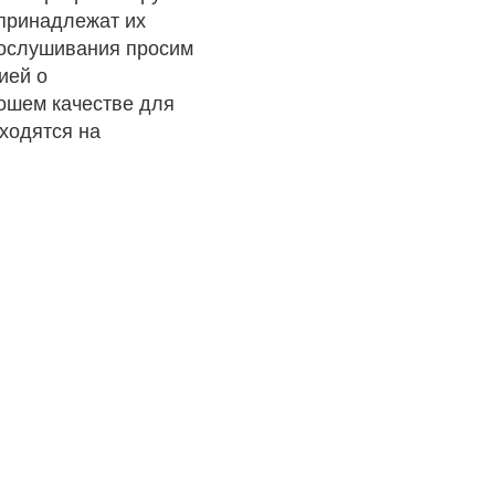
 принадлежат их
рослушивания просим
ией о
рошем качестве для
ходятся на