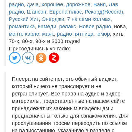
радио
,
дача
,
хорошее
,
дорожное
,
Ваня
,
Лав
радио
,
Шансон
,
Европа плюс
,
Рекорд(Record)
,
Русский Хит
,
Энерджи
,
7 на семи холмах
,
романтика
,
Камеди
,
релакс
,
Новое радио
, нова,
монте карло
,
маяк
,
радио пятница
,
юмор
, хиты
70-х, 80-х, 90-х и 2000 годов!
Присоединись к vo-radio:
Плеера на сайте нет, это обычный виджет,
который ничего не транслирует и не
ретранслирует. Все права на аудио и видео
материалы, представленные на нашем сайте
принадлежат их законным владельцам и
предназначены только для ознакомления. Для
прослушивания просим переходить по ссылке
на радиостанцию, указанную в разделе с