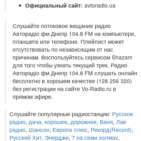
Официальный сайт:
avtoradio.ua
Слушайте потоковое вещание радио
Авторадіо фм Днепр 104.8 FM на компьютере,
планшете или телефоне. Плейлист может
отсутствовать по независящим от нас
причинам. Воспользуйтесь сервисом Shazam
для того чтобы узнать текущий трек. Радио
Авторадіо фм Днепр 104.8 FM слушать онлайн
бесплатно в хорошем качестве (128 256 320)
без регистрации на сайте Vo-Radio.ru в
прямом эфире.
Слушайте популярные радиостанции:
Русское
радио
,
дача
,
хорошее
,
дорожное
,
Ваня
,
Лав
радио
,
Шансон
,
Европа плюс
,
Рекорд(Record)
,
Русский Хит
,
Энерджи
,
7 на семи холмах
,