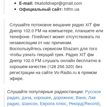
E-mail:
trkatolldnepr@gmail.com
Официальный сайт:
hitfm.ua
Слушайте потоковое вещание радио ХIT фм
Днепр 102.0 FM на компьютере, планшете или
телефоне. Плейлист может отсутствовать по
независящим от нас причинам.
Воспользуйтесь сервисом Shazam для того
чтобы узнать текущий трек. Радио ХIT фм
Днепр 102.0 FM слушать онлайн бесплатно в
хорошем качестве (128 256 320) без
регистрации на сайте Vo-Radio.ru в прямом
эфире.
Слушайте популярные радиостанции:
Русское
радио
,
дача
,
хорошее
,
дорожное
,
Ваня
,
Лав
радио
,
Шансон
,
Европа плюс
,
Рекорд(Record)
,