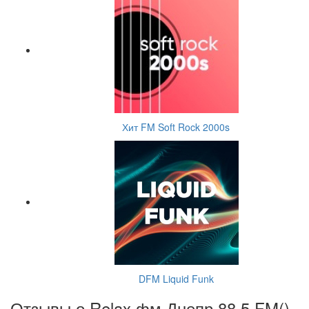
Хит FM Soft Rock 2000s
DFM Liquid Funk
Отзывы о Relax фм Днепр 88.5 FM(
)