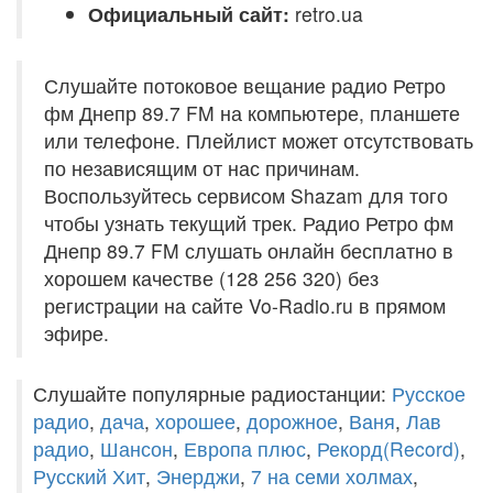
Официальный сайт:
retro.ua
Слушайте потоковое вещание радио Ретро
фм Днепр 89.7 FM на компьютере, планшете
или телефоне. Плейлист может отсутствовать
по независящим от нас причинам.
Воспользуйтесь сервисом Shazam для того
чтобы узнать текущий трек. Радио Ретро фм
Днепр 89.7 FM слушать онлайн бесплатно в
хорошем качестве (128 256 320) без
регистрации на сайте Vo-Radio.ru в прямом
эфире.
Слушайте популярные радиостанции:
Русское
радио
,
дача
,
хорошее
,
дорожное
,
Ваня
,
Лав
радио
,
Шансон
,
Европа плюс
,
Рекорд(Record)
,
Русский Хит
,
Энерджи
,
7 на семи холмах
,