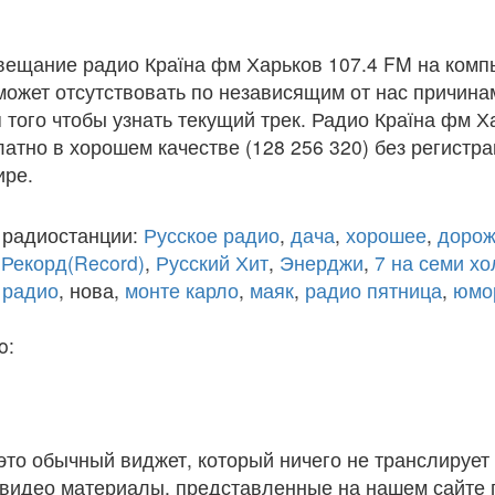
вещание радио Країна фм Харьков 107.4 FM на комп
ожет отсутствовать по независящим от нас причина
того чтобы узнать текущий трек. Радио Країна фм Х
атно в хорошем качестве (128 256 320) без регистра
ире.
 радиостанции:
Русское радио
,
дача
,
хорошее
,
дорож
,
Рекорд(Record)
,
Русский Хит
,
Энерджи
,
7 на семи х
 радио
, нова,
монте карло
,
маяк
,
радио пятница
,
юмо
o:
 это обычный виджет, который ничего не транслирует 
и видео материалы, представленные на нашем сайте