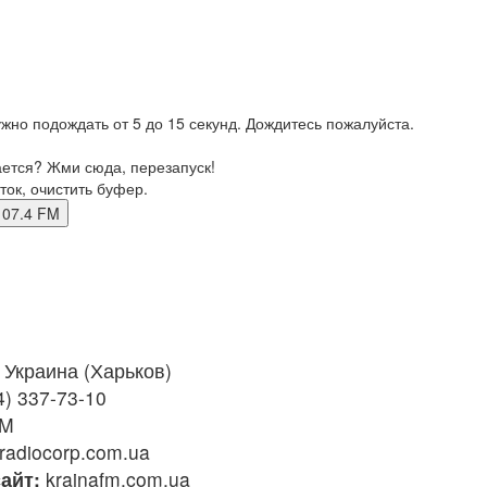
жно подождать от 5 до 15 секунд. Дождитесь пожалуйста.
ается? Жми сюда, перезапуск!
ток, очистить буфер.
ов 107.4 FM
Украина (Харьков)
4) 337-73-10
FM
radiocorp.com.ua
айт:
krainafm.com.ua