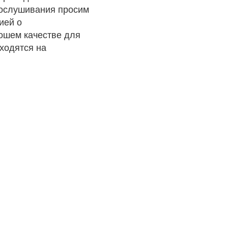
рослушивания просим
ией о
рошем качестве для
ходятся на