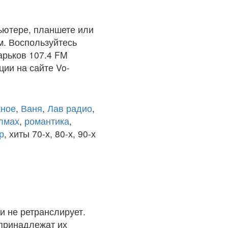
ьютере, планшете или
м. Воспользуйтесь
арьков 107.4 FM
ции на сайте Vo-
ное
,
Ваня
,
Лав радио
,
олмах
,
романтика
,
р
, хиты 70-х, 80-х, 90-х
и не ретранслирует.
 принадлежат их