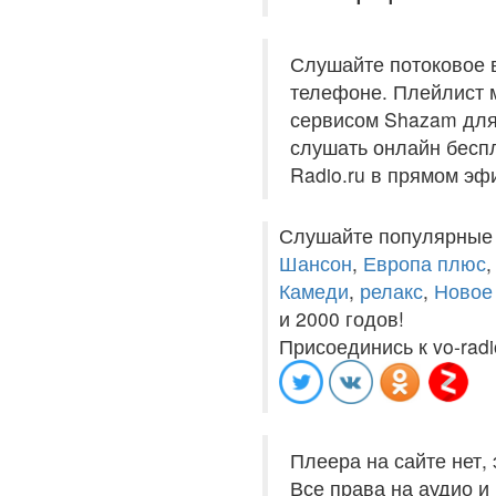
Слушайте потоковое 
телефоне. Плейлист м
сервисом Shazam для 
слушать онлайн беспл
Radio.ru в прямом эф
Слушайте популярные
Шансон
,
Европа плюс
Камеди
,
релакс
,
Новое
и 2000 годов!
Присоединись к vo-radi
Плеера на сайте нет,
Все права на аудио 