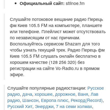
Официальный сайт:
stilnoe.fm
Слушайте потоковое вещание радио Перець
фм Киев 105.5 FM на компьютере, планшете
или телефоне. Плейлист может отсутствовать
по независящим от нас причинам.
Воспользуйтесь сервисом Shazam для того
чтобы узнать текущий трек. Радио Перець фм
Киев 105.5 FM слушать онлайн бесплатно в
хорошем качестве (128 256 320) без
регистрации на сайте Vo-Radio.ru в прямом
эфире.
Слушайте популярные радиостанции:
Русское
радио
,
дача
,
хорошее
,
дорожное
,
Ваня
,
Лав
радио
,
Шансон
,
Европа плюс
,
Рекорд(Record)
,
Русский Хит
,
Энерджи
,
7 на семи холмах
,