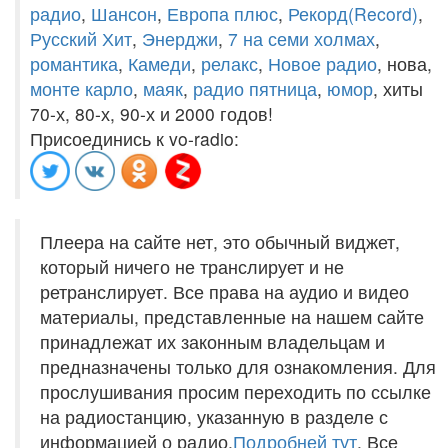
радио
,
Шансон
,
Европа плюс
,
Рекорд(Record)
,
Русский Хит
,
Энерджи
,
7 на семи холмах
,
романтика
,
Камеди
,
релакс
,
Новое радио
, нова,
монте карло
,
маяк
,
радио пятница
,
юмор
, хиты
70-х, 80-х, 90-х и 2000 годов!
Присоединись к vo-radio:
Плеера на сайте нет, это обычный виджет,
который ничего не транслирует и не
ретранслирует. Все права на аудио и видео
материалы, представленные на нашем сайте
принадлежат их законным владельцам и
предназначены только для ознакомления. Для
прослушивания просим переходить по ссылке
на радиостанцию, указанную в разделе с
информацией о радио.
Подробней тут
. Все