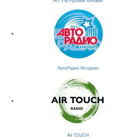
HIT FM Русское Хитовое
АвтоРадио Молдова
Air TOUCH